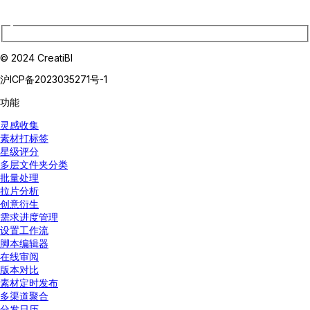
© 2024 CreatiBI
沪ICP备2023035271号-1
功能
灵感收集
素材打标签
星级评分
多层文件夹分类
批量处理
拉片分析
创意衍生
需求进度管理
设置工作流
脚本编辑器
在线审阅
版本对比
素材定时发布
多渠道聚合
分发日历